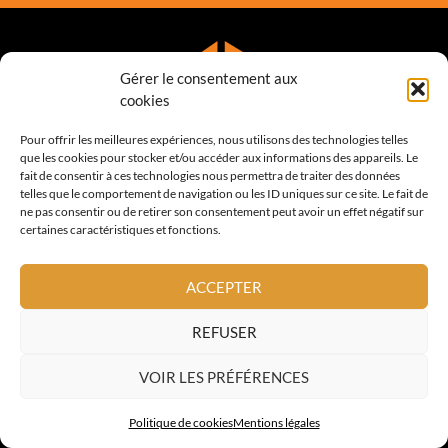
Gérer le consentement aux
cookies
Pour offrir les meilleures expériences, nous utilisons des technologies telles
que les cookies pour stocker et/ou accéder aux informations des appareils. Le
fait de consentir à ces technologies nous permettra de traiter des données
telles que le comportement de navigation ou les ID uniques sur ce site. Le fait de
Nous sommes spécialisés dans la couverture, la zinguerie et
ne pas consentir ou de retirer son consentement peut avoir un effet négatif sur
l’étanchéité des toits. Issus des Compagnons du Devoir,
certaines caractéristiques et fonctions.
nous privilégions la qualité et le respect du travail
correctement réalisé.
ACCEPTER
REFUSER
VOIR LES PRÉFÉRENCES
COORDONNÉES
Politique de cookies
Mentions légales