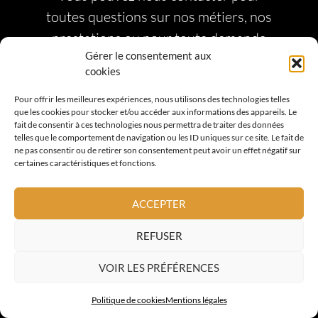
toutes questions sur nos métiers, nos
prestations ou pour toute demande
Gérer le consentement aux
devis. Nous répondrons à votre
cookies
demande dans les meilleurs délais.
Pour offrir les meilleures expériences, nous utilisons des technologies telles
que les cookies pour stocker et/ou accéder aux informations des appareils. Le
fait de consentir à ces technologies nous permettra de traiter des données
CONTACTEZ-NOUS
telles que le comportement de navigation ou les ID uniques sur ce site. Le fait de
ne pas consentir ou de retirer son consentement peut avoir un effet négatif sur
certaines caractéristiques et fonctions.
ACCEPTER
REFUSER
VOIR LES PRÉFÉRENCES
Politique de cookies
Mentions légales