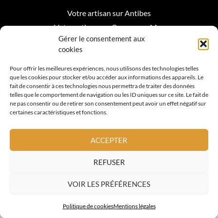
Votre artisan sur Antibes
Votre artisan sur Cagnes sur Mer
Gérer le consentement aux
Votre artisan sur Biot
cookies
Votre artisan sur Mougins
Pour offrir les meilleures expériences, nous utilisons des technologies telles
que les cookies pour stocker et/ou accéder aux informations des appareils. Le
Votre artisan Roquefort les Pins
fait de consentir à ces technologies nous permettra de traiter des données
telles que le comportement de navigation ou les ID uniques sur ce site. Le fait de
Votre artisan sur Valbonne
ne pas consentir ou de retirer son consentement peut avoir un effet négatif sur
certaines caractéristiques et fonctions.
Votre artisan sur Vence
Votre artisan sur La Colle sur Loup
ACCEPTER
Votre artisan sur Nice
REFUSER
Votre artisan sur Cannes
VOIR LES PRÉFÉRENCES
© 2026 Tous Droits Réservés. A.L. TOITURE
Politique de cookies
Mentions légales
Mis en orbite par Diferance Collectif