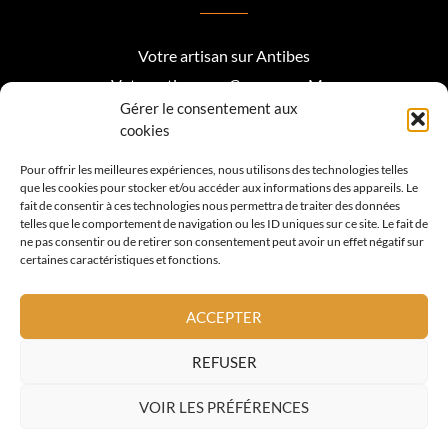
Votre artisan sur Antibes
Votre artisan sur Cagnes sur Mer
Gérer le consentement aux
Votre artisan sur Biot
cookies
Votre artisan sur Mougins
Pour offrir les meilleures expériences, nous utilisons des technologies telles
que les cookies pour stocker et/ou accéder aux informations des appareils. Le
Votre artisan Roquefort les Pins
fait de consentir à ces technologies nous permettra de traiter des données
telles que le comportement de navigation ou les ID uniques sur ce site. Le fait de
Votre artisan sur Valbonne
ne pas consentir ou de retirer son consentement peut avoir un effet négatif sur
certaines caractéristiques et fonctions.
Votre artisan sur Vence
Votre artisan sur La Colle sur Loup
ACCEPTER
Votre artisan sur Nice
REFUSER
Votre artisan sur Cannes
VOIR LES PRÉFÉRENCES
© 2026 Tous Droits Réservés. A.L. TOITURE