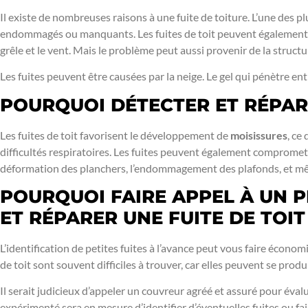
Il existe de nombreuses raisons à une fuite de toiture. L’une des pl
endommagés ou manquants. Les fuites de toit peuvent égalemen
grêle et le vent. Mais le problème peut aussi provenir de la structur
Les fuites peuvent être causées par la neige. Le gel qui pénètre en
POURQUOI DÉTECTER ET RÉPARE
Les fuites de toit favorisent le développement de
moisissures
, ce
difficultés respiratoires. Les fuites peuvent également compromettr
déformation des planchers, l’endommagement des plafonds, et mê
POURQUOI FAIRE APPEL À UN 
ET RÉPARER UNE FUITE DE TOIT
L’identification de petites fuites à l’avance peut vous faire économ
de toit sont souvent difficiles à trouver, car elles peuvent se produ
Il serait judicieux d’appeler un couvreur agréé et assuré pour éval
expérimenté sera en mesure d’identifier d’éventuelles fuites ou faib