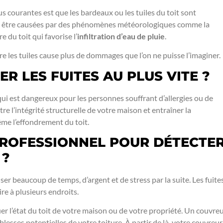
us courantes est que les bardeaux ou les tuiles du toit sont
t être causées par des phénomènes météorologiques comme la
e du toit qui favorise l’
infiltration d’eau de pluie
.
tre les tuiles cause plus de dommages que l’on ne puisse l’imaginer.
R LES FUITES AU PLUS VITE ?
 qui est dangereux pour les personnes souffrant d’allergies ou de
e l’intégrité structurelle de votre maison et entraîner la
me l’effondrement du toit.
PROFESSIONNEL POUR DÉTECTE
 ?
iser beaucoup de temps, d’argent et de stress par la suite. Les fuite
ire à plusieurs endroits.
uer l’état du toit de votre maison ou de votre propriété. Un couvre
lesses potentielles de votre toiture. À partir de là, votre couvreur