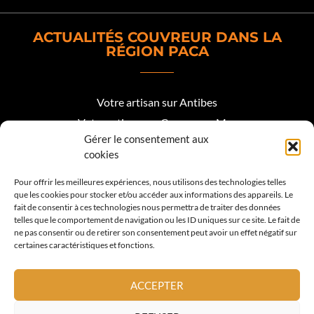
ACTUALITÉS COUVREUR DANS LA
RÉGION PACA
Votre artisan sur Antibes
Votre artisan sur Cagnes sur Mer
Gérer le consentement aux
Votre artisan sur Biot
cookies
Votre artisan sur Mougins
Pour offrir les meilleures expériences, nous utilisons des technologies telles
que les cookies pour stocker et/ou accéder aux informations des appareils. Le
Votre artisan Roquefort les Pins
fait de consentir à ces technologies nous permettra de traiter des données
telles que le comportement de navigation ou les ID uniques sur ce site. Le fait de
Votre artisan sur Valbonne
ne pas consentir ou de retirer son consentement peut avoir un effet négatif sur
certaines caractéristiques et fonctions.
Votre artisan sur Vence
Votre artisan sur La Colle sur Loup
ACCEPTER
Votre artisan sur Nice