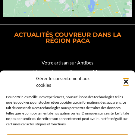
ACTUALITÉS COUVREUR DANS LA
RÉGION PACA
Votre artisan sur Antibes
Votre artisan sur Cagnes sur Mer
Gérer le consentement aux
Votre artisan sur Biot
cookies
Votre artisan sur Mougins
Pour offrir les meilleures expériences, nous utilisons des technologies telles
que les cookies pour stocker et/ou accéder aux informations des appareils. Le
Votre artisan Roquefort les Pins
fait de consentir à ces technologies nous permettra de traiter des données
telles que le comportement de navigation ou les ID uniques sur ce site. Le fait de
Votre artisan sur Valbonne
ne pas consentir ou de retirer son consentement peut avoir un effet négatif sur
certaines caractéristiques et fonctions.
Votre artisan sur Vence