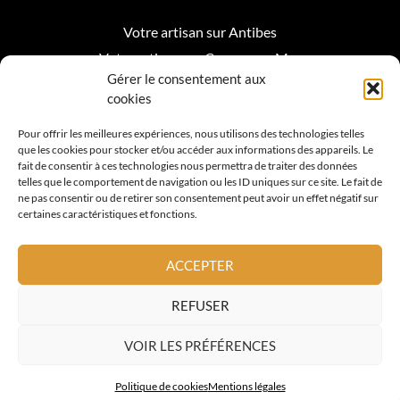
Votre artisan sur Antibes
Votre artisan sur Cagnes sur Mer
Gérer le consentement aux
Votre artisan sur Biot
cookies
Votre artisan sur Mougins
Pour offrir les meilleures expériences, nous utilisons des technologies telles
que les cookies pour stocker et/ou accéder aux informations des appareils. Le
Votre artisan Roquefort les Pins
fait de consentir à ces technologies nous permettra de traiter des données
telles que le comportement de navigation ou les ID uniques sur ce site. Le fait de
Votre artisan sur Valbonne
ne pas consentir ou de retirer son consentement peut avoir un effet négatif sur
certaines caractéristiques et fonctions.
Votre artisan sur Vence
Votre artisan sur La Colle sur Loup
ACCEPTER
Votre artisan sur Nice
REFUSER
Votre artisan sur Cannes
VOIR LES PRÉFÉRENCES
© 2026 Tous Droits Réservés. A.L. TOITURE
Politique de cookies
Mentions légales
Mis en orbite par Diferance Collectif