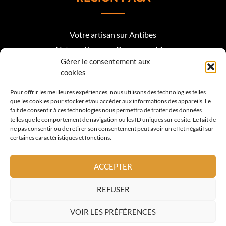
Votre artisan sur Antibes
Votre artisan sur Cagnes sur Mer
Gérer le consentement aux
Votre artisan sur Biot
cookies
Votre artisan sur Mougins
Pour offrir les meilleures expériences, nous utilisons des technologies telles
que les cookies pour stocker et/ou accéder aux informations des appareils. Le
Votre artisan Roquefort les Pins
fait de consentir à ces technologies nous permettra de traiter des données
telles que le comportement de navigation ou les ID uniques sur ce site. Le fait de
Votre artisan sur Valbonne
ne pas consentir ou de retirer son consentement peut avoir un effet négatif sur
certaines caractéristiques et fonctions.
Votre artisan sur Vence
Votre artisan sur La Colle sur Loup
ACCEPTER
Votre artisan sur Nice
REFUSER
Votre artisan sur Cannes
VOIR LES PRÉFÉRENCES