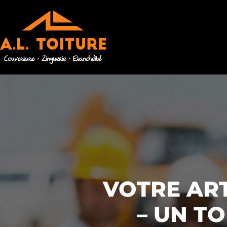
VOTRE AR
– UN T