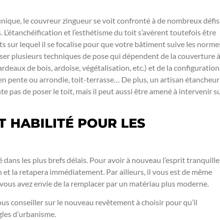
nique, le couvreur zingueur se voit confronté à de nombreux défis
 L’étanchéification et l’esthétisme du toit s’avèrent toutefois être
ats sur lequel il se focalise pour que votre bâtiment suive les norme
triser plusieurs techniques de pose qui dépendent de la couverture 
ardeaux de bois, ardoise, végétalisation, etc.) et de la configuration
e en pente ou arrondie, toit-terrasse… De plus, un artisan étancheur
e pas de poser le toit, mais il peut aussi être amené à intervenir s
 HABILITÉ POUR LES
 dans les plus brefs délais. Pour avoir à nouveau l’esprit tranquille
ion et la retapera immédiatement. Par ailleurs, il vous est de même
 vous avez envie de la remplacer par un matériau plus moderne.
ous conseiller sur le nouveau revêtement à choisir pour qu’il
ègles d’urbanisme.