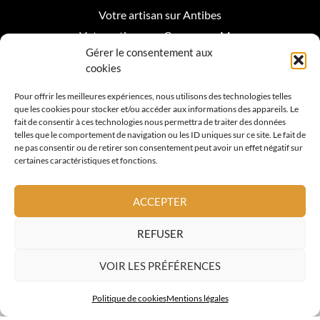
Votre artisan sur Antibes
Votre artisan sur Cagnes sur Mer
Gérer le consentement aux
Votre artisan sur Biot
cookies
Votre artisan sur Mougins
Pour offrir les meilleures expériences, nous utilisons des technologies telles
que les cookies pour stocker et/ou accéder aux informations des appareils. Le
Votre artisan Roquefort les Pins
fait de consentir à ces technologies nous permettra de traiter des données
telles que le comportement de navigation ou les ID uniques sur ce site. Le fait de
Votre artisan sur Valbonne
ne pas consentir ou de retirer son consentement peut avoir un effet négatif sur
certaines caractéristiques et fonctions.
Votre artisan sur Vence
Votre artisan sur La Colle sur Loup
ACCEPTER
Votre artisan sur Nice
REFUSER
Votre artisan sur Cannes
VOIR LES PRÉFÉRENCES
© 2026 Tous Droits Réservés. A.L. TOITURE
Politique de cookies
Mentions légales
Mis en orbite par Diferance Collectif